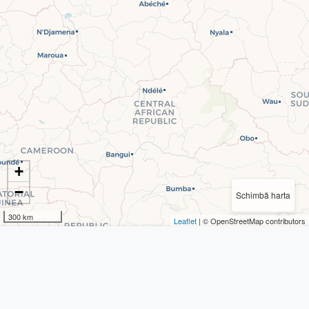
+
−
Schimbă harta
300 km
Leaflet
| © OpenStreetMap contributors