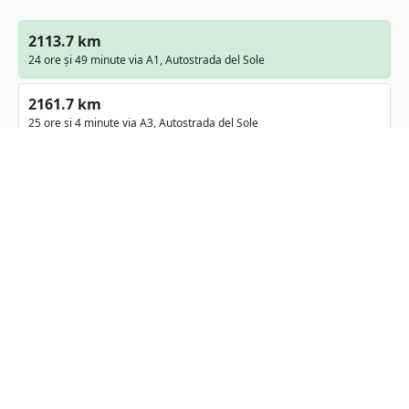
2113.7 km
24 ore și 49 minute via A1, Autostrada del Sole
2161.7 km
25 ore și 4 minute via A3, Autostrada del Sole
Detalii despre traseu
Umbrărești
Galați, Romania
Latitudine:
45.715
(45° 42' 54" N)
Longitudine:
27.4683
(27° 28' 5.88" E)
Distanța aeriană:
1273.12
km
Cea mai scurtă distanță (distanța aeriană) între
Umbrărești
și
Roma
este de
1273.12
km
(
791.08
mi
).