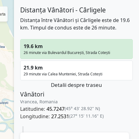
Distanța Vânători - Cârligele
rta
Distanța între Vânători și Cârligele este de 19.6
km. Timpul de condus este de 26 minute.
19.6 km
26 minute via Bulevardul București, Strada Cotești
21.9 km
29 minute via Calea Munteniei, Strada Cotești
Detalii despre traseu
Vânători
Vrancea, Romania
Latitudine:
45.7247
(45° 43' 28.92" N)
Longitudine:
27.2531
(27° 15' 11.16" E)