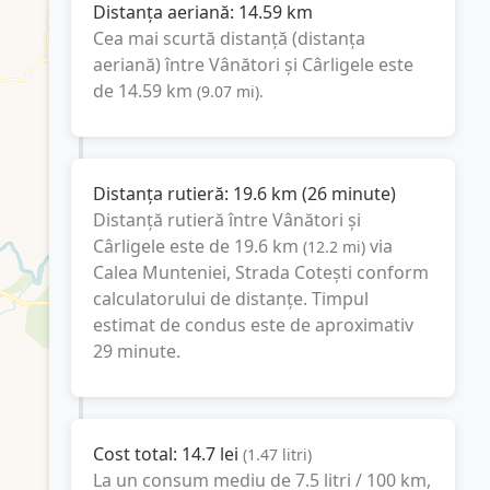
Distanța aeriană:
14.59
km
Cea mai scurtă distanță (distanța
aeriană) între
Vânători
și
Cârligele
este
de
14.59
km
(
9.07
mi
).
Distanța rutieră:
19.6
km
(
26 minute
)
Distanță rutieră între
Vânători
și
Cârligele
este de
19.6
km
via
(
12.2
mi
)
Calea Munteniei, Strada Cotești
conform
calculatorului de distanțe. Timpul
estimat de condus este de aproximativ
29 minute
.
Cost total:
14.7
lei
(
1.47
litri
)
La un consum mediu de
7.5 litri / 100 km
,