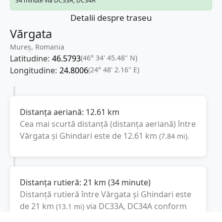
34 minute via DC33A, DC34A
Detalii despre traseu
Vărgata
Mureș, Romania
Latitudine:
46.5793
(46° 34' 45.48" N)
Longitudine:
24.8006
(24° 48' 2.16" E)
Distanța aeriană:
12.61
km
Cea mai scurtă distanță (distanța aeriană) între
Vărgata
și
Ghindari
este de
12.61
km
(
7.84
mi
).
Distanța rutieră:
21
km
(
34 minute
)
Distanță rutieră între
Vărgata
și
Ghindari
este
de
21
km
via DC33A, DC34A
conform
(
13.1
mi
)
calculatorului de distanțe. Timpul estimat de