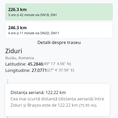
226.3 km
3 ore și 42 minute via DN1B, DN1
246.3 km
4 ore și 11 minute via DN2D, DN11
Detalii despre traseu
Ziduri
Buzău, Romania
Latitudine:
45.2846
(45° 17' 4.56" N)
Longitudine:
27.0771
(27° 4' 37.56" E)
Distanța aeriană:
122.22
km
Cea mai scurtă distanță (distanța aeriană) între
Ziduri
și
Brașov
este de
122.22
km
(
75.95
mi
).