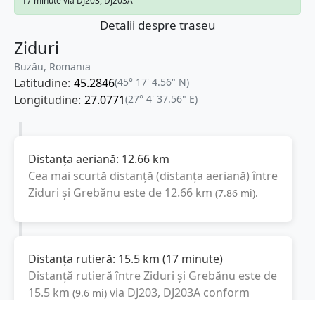
17 minute via DJ203, DJ203A
Detalii despre traseu
Ziduri
Buzău, Romania
Latitudine:
45.2846
(45° 17' 4.56" N)
Longitudine:
27.0771
(27° 4' 37.56" E)
Distanța aeriană:
12.66
km
Cea mai scurtă distanță (distanța aeriană) între
Ziduri
și
Grebănu
este de
12.66
km
(
7.86
mi
).
Distanța rutieră:
15.5
km
(
17 minute
)
Distanță rutieră între
Ziduri
și
Grebănu
este de
15.5
km
via DJ203, DJ203A
conform
(
9.6
mi
)
calculatorului de distanțe. Timpul estimat de