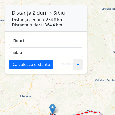
Distanța
Ziduri
→
Sibiu
Distanța aeriană: 234.8 km
Distanța rutieră: 364.4 km
Calculează distanța
+