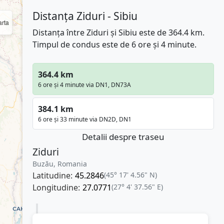
Distanța Ziduri - Sibiu
rta
Distanța între Ziduri și Sibiu este de 364.4 km.
Timpul de condus este de 6 ore și 4 minute.
364.4 km
6 ore și 4 minute via DN1, DN73A
384.1 km
6 ore și 33 minute via DN2D, DN1
Detalii despre traseu
Ziduri
Buzău, Romania
Latitudine:
45.2846
(45° 17' 4.56" N)
Longitudine:
27.0771
(27° 4' 37.56" E)