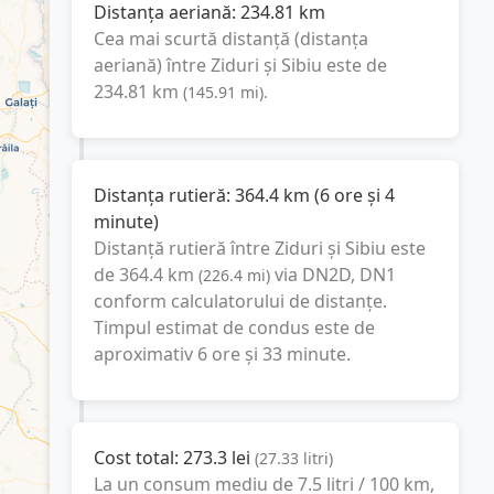
Distanța aeriană:
234.81
km
Cea mai scurtă distanță (distanța
aeriană) între
Ziduri
și
Sibiu
este de
234.81
km
(
145.91
mi
).
Distanța rutieră:
364.4
km
(
6 ore și 4
minute
)
Distanță rutieră între
Ziduri
și
Sibiu
este
de
364.4
km
via DN2D, DN1
(
226.4
mi
)
conform calculatorului de distanțe.
Timpul estimat de condus este de
aproximativ
6 ore și 33 minute
.
Cost total:
273.3
lei
(
27.33
litri
)
La un consum mediu de
7.5 litri / 100 km
,