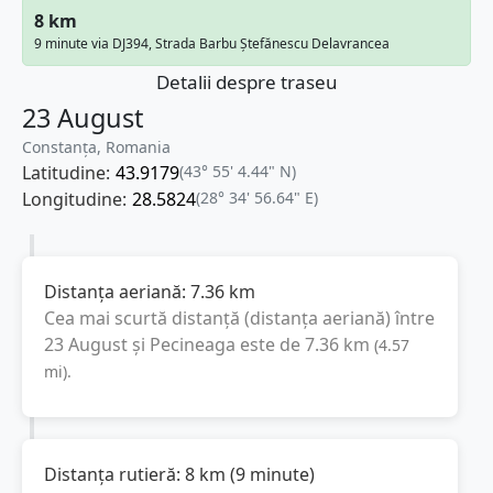
8 km
9 minute via DJ394, Strada Barbu Ștefănescu Delavrancea
Detalii despre traseu
23 August
Constanța, Romania
Latitudine:
43.9179
(43° 55' 4.44" N)
Longitudine:
28.5824
(28° 34' 56.64" E)
Distanța aeriană:
7.36
km
Cea mai scurtă distanță (distanța aeriană) între
23 August
și
Pecineaga
este de
7.36
km
(
4.57
mi
).
Distanța rutieră:
8
km
(
9 minute
)