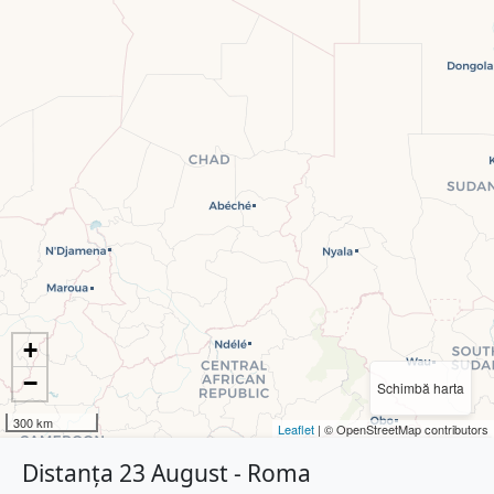
+
−
Schimbă harta
300 km
Leaflet
| © OpenStreetMap contributors
Distanța 23 August - Roma