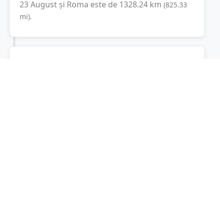
23 August
și
Roma
este de
1328.24
km
(
825.33
mi
).
Distanța rutieră:
2158.3
km
(
24 ore și 30
minute
)
Distanță rutieră între
23 August
și
Roma
este
de
2158.3
km
via A1, Autostrada del
(
1341.1
mi
)
Sole
conform calculatorului de distanțe.
Timpul estimat de condus este de aproximativ
26 ore și 41 minute
.
Cost total:
1618.7
lei
(
161.87
litri
)
La un consum mediu de
7.5 litri / 100 km
,
costul total al călătoriei este de
1618.7
lei
, cu
un consum total de
161.87
litri
de combustibil.