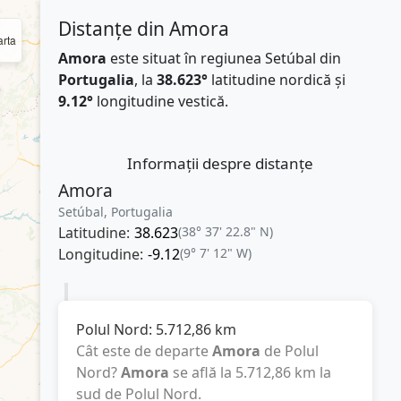
Distanțe din Amora
rta
Amora
este situat în regiunea Setúbal din
Portugalia
, la
38.623°
latitudine nordică și
9.12°
longitudine vestică.
Informații despre distanțe
Amora
Setúbal, Portugalia
Latitudine:
38.623
(38° 37' 22.8" N)
Longitudine:
-9.12
(9° 7' 12" W)
Polul Nord:
5.712,86
km
Cât este de departe
Amora
de Polul
Nord?
Amora
se află la
5.712,86
km
la
sud de Polul Nord.