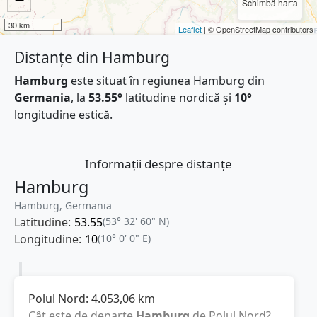
Schimbă harta
30 km
Leaflet
| © OpenStreetMap contributors
Distanțe din Hamburg
Hamburg
este situat în regiunea Hamburg din
Germania
, la
53.55°
latitudine nordică și
10°
longitudine estică.
Informații despre distanțe
Hamburg
Hamburg, Germania
Latitudine:
53.55
(53° 32' 60" N)
Longitudine:
10
(10° 0' 0" E)
Polul Nord:
4.053,06
km
Cât este de departe
Hamburg
de Polul Nord?