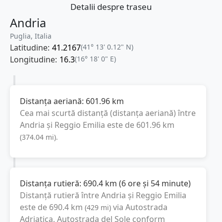
Detalii despre traseu
Andria
Puglia, Italia
Latitudine:
41.2167
(41° 13' 0.12" N)
Longitudine:
16.3
(16° 18' 0" E)
Distanța aeriană:
601.96
km
Cea mai scurtă distanță (distanța aeriană) între
Andria
și
Reggio Emilia
este de
601.96
km
(
374.04
mi
).
Distanța rutieră:
690.4
km
(
6 ore și 54 minute
)
Distanță rutieră între
Andria
și
Reggio Emilia
este de
690.4
km
via Autostrada
(
429
mi
)
Adriatica, Autostrada del Sole
conform