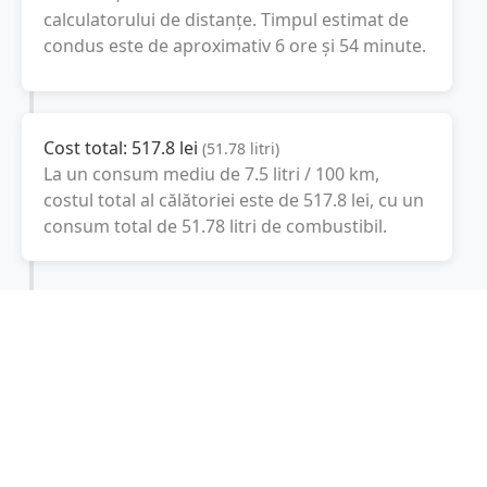
calculatorului de distanțe. Timpul estimat de
condus este de aproximativ
6 ore și 54 minute
.
Cost total:
517.8
lei
(
51.78
litri
)
La un consum mediu de
7.5 litri / 100 km
,
costul total al călătoriei este de
517.8
lei
, cu un
consum total de
51.78
litri
de combustibil.
Reggio Emilia
Emilia-Romagna, Italia
Latitudine:
44.7
(44° 42' 0" N)
Longitudine:
10.6333
(10° 37' 59.88" E)
Consum combustibil (litri / 100 km):