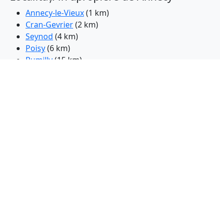
Annecy-le-Vieux
(1 km)
Cran-Gevrier
(2 km)
Seynod
(4 km)
Poisy
(6 km)
Rumilly
(15 km)
La Roche-sur-Foron
(22 km)
Saint-Julien-en-Genevois
(26 km)
Bonneville
(28 km)
Vetraz-Monthoux
(30 km)
Aix-les-Bains
(30 km)
Gaillard
(31 km)
Bellegarde-sur-Valserine
(32 km)
Annemasse
(32 km)
Ville-la-Grand
(33 km)
Albertville
(33 km)
Scionzier
(36 km)
Saint-Genis-Pouilly
(37 km)
Ferney-Voltaire
(38 km)