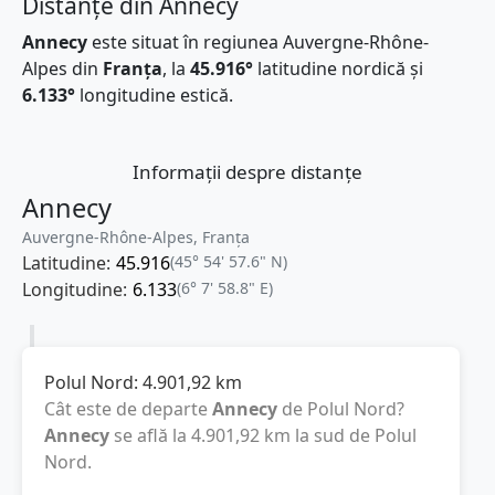
Distanțe din Annecy
Annecy
este situat în regiunea Auvergne-Rhône-
Alpes din
Franţa
, la
45.916°
latitudine nordică și
6.133°
longitudine estică.
Informații despre distanțe
Annecy
Auvergne-Rhône-Alpes, Franţa
Latitudine:
45.916
(45° 54' 57.6" N)
Longitudine:
6.133
(6° 7' 58.8" E)
Polul Nord:
4.901,92
km
Cât este de departe
Annecy
de Polul Nord?
Annecy
se află la
4.901,92
km
la sud de Polul
Nord.