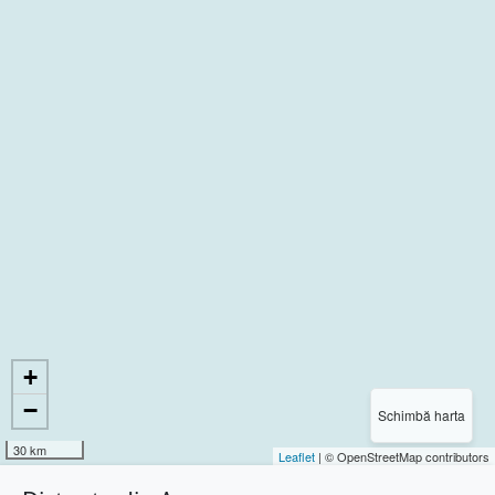
+
−
Schimbă harta
30 km
Leaflet
| © OpenStreetMap contributors