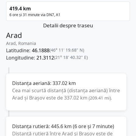
419.4 km
6 ore și 31 minute via DN7, A1
Detalii despre traseu
Arad
Arad, Romania
Latitudine:
46.1888
(46° 11' 19.68" N)
Longitudine:
21.3112
(21° 18' 40.32" E)
Distanța aeriană:
337.02
km
Cea mai scurtă distanță (distanța aeriană) între
Arad
și
Brașov
este de
337.02
km
(
209.41
mi
).
Distanța rutieră:
445.6
km
(
6 ore și 7 minute
)
Distanță rutieră între
Arad
și
Brașov
este de