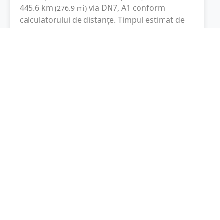
445.6
km
via DN7, A1
conform
(
276.9
mi
)
calculatorului de distanțe. Timpul estimat de
condus este de aproximativ
6 ore și 31 minute
.
Cost total:
334.2
lei
(
33.42
litri
)
La un consum mediu de
7.5 litri / 100 km
,
costul total al călătoriei este de
334.2
lei
, cu un
consum total de
33.42
litri
de combustibil.
Brașov
Brașov, Romania
Latitudine:
45.6514
(45° 39' 5.04" N)
Longitudine:
25.5996
(25° 35' 58.56" E)