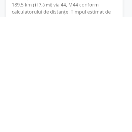
189.5
km
via 44, M44
conform
(
117.8
mi
)
calculatorului de distanțe. Timpul estimat de
condus este de aproximativ
2 ore și 51 minute
.
Cost total:
142.1
lei
(
14.21
litri
)
La un consum mediu de
7.5 litri / 100 km
,
costul total al călătoriei este de
142.1
lei
, cu un
consum total de
14.21
litri
de combustibil.
Szolnok
Jász-Nagykun-Szolnok, Ungaria
Latitudine:
47.1747
(47° 10' 28.92" N)
Longitudine:
20.1965
(20° 11' 47.4" E)