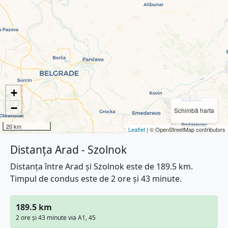
+
−
Schimbă harta
20 km
Leaflet
| © OpenStreetMap contributors
Distanța Arad - Szolnok
Distanța între Arad și Szolnok este de 189.5 km.
Timpul de condus este de 2 ore și 43 minute.
189.5 km
2 ore și 43 minute via A1, 45