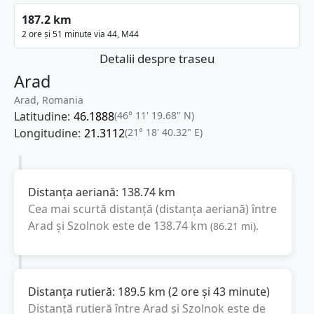
187.2 km
2 ore și 51 minute via 44, M44
Detalii despre traseu
Arad
Arad, Romania
Latitudine:
46.1888
(46° 11' 19.68" N)
Longitudine:
21.3112
(21° 18' 40.32" E)
Distanța aeriană:
138.74
km
Cea mai scurtă distanță (distanța aeriană) între
Arad
și
Szolnok
este de
138.74
km
(
86.21
mi
).
Distanța rutieră:
189.5
km
(
2 ore și 43 minute
)
Distanță rutieră între
Arad
și
Szolnok
este de