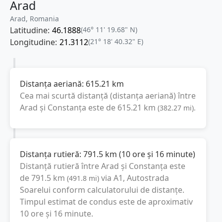
Arad
Arad, Romania
Latitudine:
46.1888
(46° 11' 19.68" N)
Longitudine:
21.3112
(21° 18' 40.32" E)
Distanța aeriană:
615.21
km
Cea mai scurtă distanță (distanța aeriană) între
Arad
și
Constanța
este de
615.21
km
(
382.27
mi
).
Distanța rutieră:
791.5
km
(
10 ore și 16 minute
)
Distanță rutieră între
Arad
și
Constanța
este
de
791.5
km
via A1, Autostrada
(
491.8
mi
)
Soarelui
conform calculatorului de distanțe.
Timpul estimat de condus este de aproximativ
10 ore și 16 minute
.