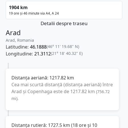
1904 km
19 ore și 46 minute via A4, A 24
Detalii despre traseu
Arad
Arad, Romania
Latitudine:
46.1888
(46° 11' 19.68" N)
Longitudine:
21.3112
(21° 18' 40.32" E)
Distanța aeriană:
1217.82
km
Cea mai scurtă distanță (distanța aeriană) între
Arad
și
Copenhaga
este de
1217.82
km
(
756.72
mi
).
Distanța rutieră:
1727.5
km
(
18 ore și 10