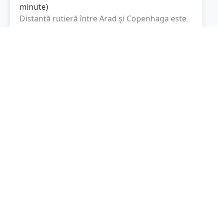
minute
)
Distanță rutieră între
Arad
și
Copenhaga
este
de
1727.5
km
via A4, A 24
conform
(
1073.4
mi
)
calculatorului de distanțe. Timpul estimat de
condus este de aproximativ
19 ore și 46
minute
.
Cost total:
1295.6
lei
(
129.56
litri
)
La un consum mediu de
7.5 litri / 100 km
,
costul total al călătoriei este de
1295.6
lei
, cu
un consum total de
129.56
litri
de combustibil.
Copenhaga
Hovedstaden, Danemarca