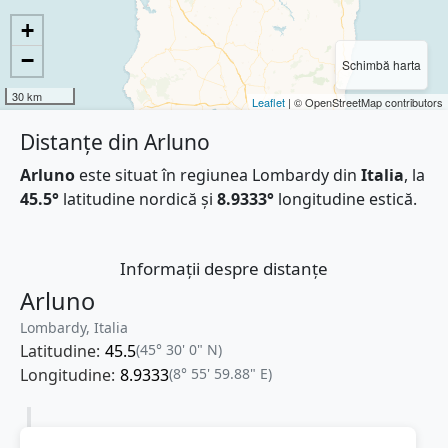
+
−
Schimbă harta
30 km
Leaflet
| © OpenStreetMap contributors
Distanțe din Arluno
Arluno
este situat în regiunea Lombardy din
Italia
, la
45.5°
latitudine nordică și
8.9333°
longitudine estică.
Informații despre distanțe
Arluno
Lombardy, Italia
Latitudine:
45.5
(45° 30' 0" N)
Longitudine:
8.9333
(8° 55' 59.88" E)