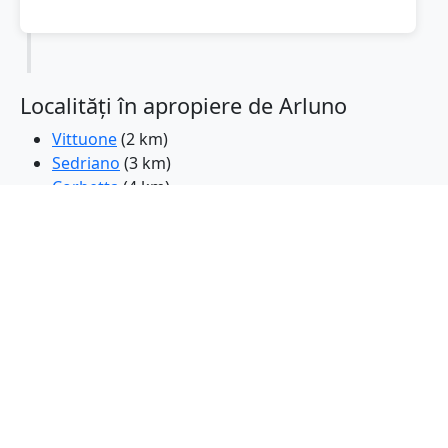
Localități în apropiere de Arluno
Vittuone
(2 km)
Sedriano
(3 km)
Corbetta
(4 km)
Bareggio
(5 km)
Magenta
(5 km)
Parabiago
(6 km)
Vanzago
(6 km)
Busto Garolfo
(6 km)
Nerviano
(7 km)
Canegrate
(7 km)
Cornaredo
(8 km)
Legnano
(9 km)
Rho
(9 km)