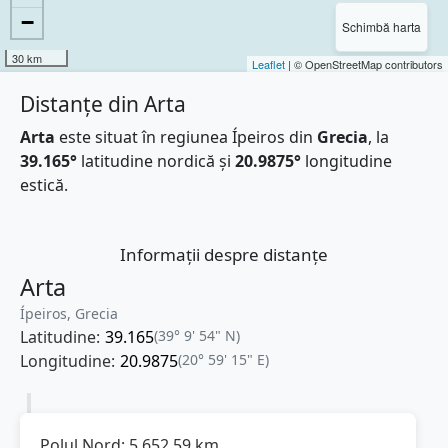
−
Schimbă harta
30 km
Leaflet
| © OpenStreetMap contributors
Distanțe din Arta
Arta
este situat în regiunea Ípeiros din
Grecia
, la
39.165°
latitudine nordică și
20.9875°
longitudine
estică.
Informații despre distanțe
Arta
Ípeiros, Grecia
Latitudine:
39.165
(39° 9' 54" N)
Longitudine:
20.9875
(20° 59' 15" E)
Polul Nord:
5.652,59
km