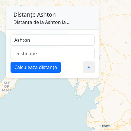
Distanțe
Ashton
Distanța de la Ashton la ...
Calculează distanța
+