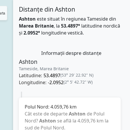
Distanțe din Ashton
rta
Ashton
este situat în regiunea Tameside din
Marea Britanie
, la
53.4897°
latitudine nordică
și
2.0952°
longitudine vestică.
Informații despre distanțe
Ashton
Tameside, Marea Britanie
Latitudine:
53.4897
(53° 29' 22.92" N)
Longitudine:
-2.0952
(2° 5' 42.72" W)
Polul Nord:
4.059,76
km
Cât este de departe
Ashton
de Polul
Nord?
Ashton
se află la
4.059,76
km
la
sud de Polul Nord.