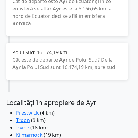
Cât de departe este
Ayr
de Ecuator și în ce
emisferă se află?
Ayr
este la
6.166,65
km
la
nord de Ecuator, deci se află în emisfera
nordică
.
Polul Sud:
16.174,19
km
Cât este de departe
Ayr
de Polul Sud? De la
Ayr
la Polul Sud sunt
16.174,19
km
, spre sud.
Localități în apropiere de Ayr
Prestwick
(4 km)
Troon
(9 km)
Irvine
(18 km)
Kilmarnock
(19 km)