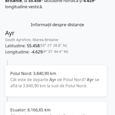
Britanie
, la
55.458°
latitudine nordică și
4.629°
longitudine vestică.
Informații despre distanțe
Ayr
South Ayrshire, Marea Britanie
Latitudine:
55.458
(55° 27' 28.8" N)
Longitudine:
-4.629
(4° 37' 44.4" W)
Polul Nord:
3.840,90
km
Cât este de departe
Ayr
de Polul Nord?
Ayr
se
află la
3.840,90
km
la sud de Polul Nord.
Ecuator:
6.166,65
km