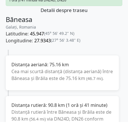
1 oră și 41 minute via DN24D, DN26
Detalii despre traseu
Băneasa
Galați, Romania
Latitudine:
45.947
(45° 56' 49.2" N)
Longitudine:
27.9343
(27° 56' 3.48" E)
Distanța aeriană:
75.16
km
Cea mai scurtă distanță (distanța aeriană) între
Băneasa
și
Brăila
este de
75.16
km
(
46.7
mi
).
Distanța rutieră:
90.8
km
(
1 oră și 41 minute
)
Distanță rutieră între
Băneasa
și
Brăila
este de
90.8
km
via DN24D, DN26
conform
(
56.4
mi
)
calculatorului de distanțe. Timpul estimat de