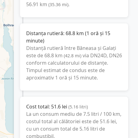
56.91
km
(
35.36
mi
).
Distanța rutieră:
68.8
km
(
1 oră și 15
minute
)
Distanță rutieră între
Băneasa
și
Galați
este de
68.8
km
via DN24D, DN26
(
42.8
mi
)
conform calculatorului de distanțe.
Timpul estimat de condus este de
aproximativ
1 oră și 15 minute
.
Cost total:
51.6
lei
(
5.16
litri
)
La un consum mediu de
7.5 litri / 100 km
,
costul total al călătoriei este de
51.6
lei
,
cu un consum total de
5.16
litri
de
combustibil.