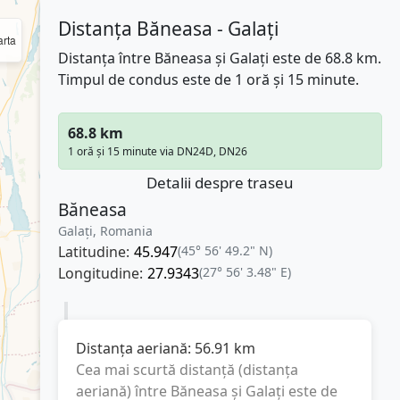
Distanța Băneasa - Galați
rta
Distanța între Băneasa și Galați este de 68.8 km.
Timpul de condus este de 1 oră și 15 minute.
68.8 km
1 oră și 15 minute via DN24D, DN26
Detalii despre traseu
Băneasa
Galați, Romania
Latitudine:
45.947
(45° 56' 49.2" N)
Longitudine:
27.9343
(27° 56' 3.48" E)
Distanța aeriană:
56.91
km
Cea mai scurtă distanță (distanța
aeriană) între
Băneasa
și
Galați
este de