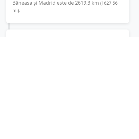
Băneasa
și
Madrid
este de
2619.3
km
(
1627.56
mi
).
Distanța rutieră:
3451.1
km
(
39 ore și 22
minute
)
Distanță rutieră între
Băneasa
și
Madrid
este
de
3451.1
km
via A1, La
(
2144.4
mi
)
Transeuropéenne
conform calculatorului de
distanțe. Timpul estimat de condus este de
aproximativ
40 ore și 12 minute
.
Cost total:
2588.3
lei
(
258.83
litri
)
La un consum mediu de
7.5 litri / 100 km
,
costul total al călătoriei este de
2588.3
lei
, cu
un consum total de
258.83
litri
de combustibil.