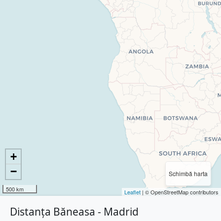
+
−
Schimbă harta
500 km
Leaflet
| © OpenStreetMap contributors
Distanța Băneasa - Madrid