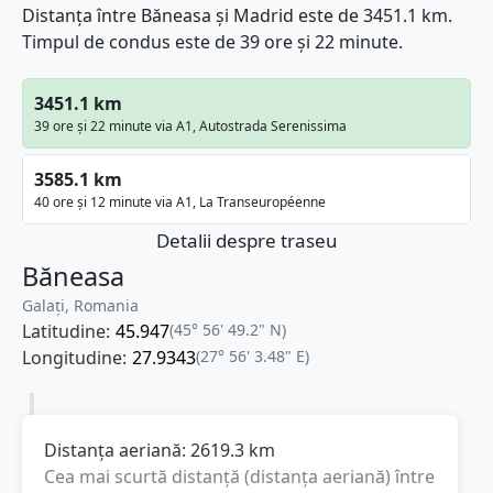
Distanța între Băneasa și Madrid este de 3451.1 km.
Timpul de condus este de 39 ore și 22 minute.
3451.1 km
39 ore și 22 minute via A1, Autostrada Serenissima
3585.1 km
40 ore și 12 minute via A1, La Transeuropéenne
Detalii despre traseu
Băneasa
Galați, Romania
Latitudine:
45.947
(45° 56' 49.2" N)
Longitudine:
27.9343
(27° 56' 3.48" E)
Distanța aeriană:
2619.3
km
Cea mai scurtă distanță (distanța aeriană) între