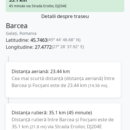
45 minute via Strada Eroilor, DJ204E
Detalii despre traseu
Barcea
Galați, Romania
Latitudine:
45.7463
(45° 44' 46.68" N)
Longitudine:
27.4772
(27° 28' 37.92" E)
Distanța aeriană:
23.44
km
Cea mai scurtă distanță (distanța aeriană) între
Barcea
și
Focșani
este de
23.44
km
(
14.56
mi
).
Distanța rutieră:
35.1
km
(
45 minute
)
Distanță rutieră între
Barcea
și
Focșani
este de
35.1
km
via Strada Eroilor, DJ204E
(
21.8
mi
)