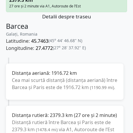
27 ore și 2 minute via A1, Autoroute de l’Est
Detalii despre traseu
Barcea
Galați, Romania
Latitudine:
45.7463
(45° 44' 46.68" N)
Longitudine:
27.4772
(27° 28' 37.92" E)
Distanța aeriană:
1916.72
km
Cea mai scurtă distanță (distanța aeriană) între
Barcea
și
Paris
este de
1916.72
km
(
1190.99
mi
).
Distanța rutieră:
2379.3
km
(
27 ore și 2 minute
)
Distanță rutieră între
Barcea
și
Paris
este de
2379.3
km
via A1, Autoroute de l’Est
(
1478.4
mi
)