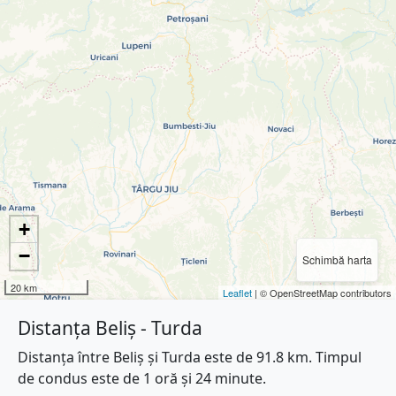
+
−
Schimbă harta
20 km
Leaflet
| © OpenStreetMap contributors
Distanța Beliș - Turda
Distanța între Beliș și Turda este de 91.8 km. Timpul
de condus este de 1 oră și 24 minute.