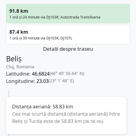
91.8 km
1 oră și 24 minute via DJ103K, Autostrada Transilvania
87.4 km
1 oră și 39 minute via DJ103K, DJ107L
Detalii despre traseu
Beliș
Cluj, Romania
Latitudine:
46.6824
(46° 40' 56.64" N)
Longitudine:
23.03
(23° 1' 48" E)
Distanța aeriană:
58.83
km
Cea mai scurtă distanță (distanța aeriană) între
Beliș
și
Turda
este de
58.83
km
(
36.56
mi
).