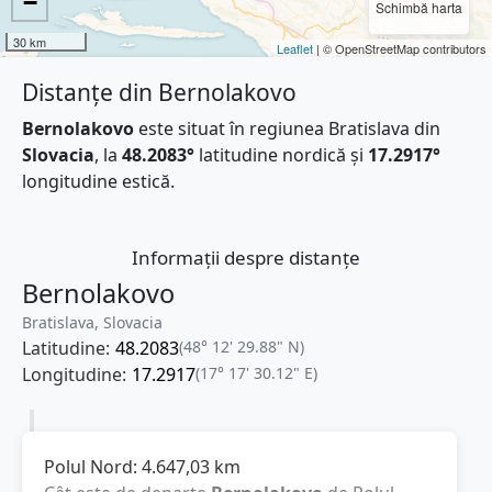
−
Schimbă harta
30 km
Leaflet
| © OpenStreetMap contributors
Distanțe din Bernolakovo
Bernolakovo
este situat în regiunea Bratislava din
Slovacia
, la
48.2083°
latitudine nordică și
17.2917°
longitudine estică.
Informații despre distanțe
Bernolakovo
Bratislava, Slovacia
Latitudine:
48.2083
(48° 12' 29.88" N)
Longitudine:
17.2917
(17° 17' 30.12" E)
Polul Nord:
4.647,03
km