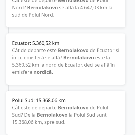
Cât este de departe
Bernolakovo
de Polul
Nord?
Bernolakovo
se află la
4.647,03
km
la
sud de Polul Nord.
Ecuator:
5.360,52
km
Cât de departe este
Bernolakovo
de Ecuator și
în ce emisferă se află?
Bernolakovo
este la
5.360,52
km
la nord de Ecuator, deci se află în
emisfera
nordică
.
Polul Sud:
15.368,06
km
Cât este de departe
Bernolakovo
de Polul
Sud? De la
Bernolakovo
la Polul Sud sunt
15.368,06
km
, spre sud.