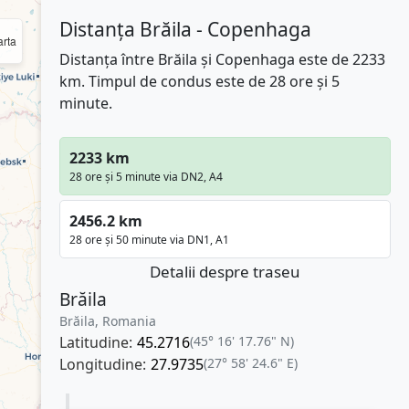
Distanța Brăila - Copenhaga
rta
Distanța între Brăila și Copenhaga este de 2233
km. Timpul de condus este de 28 ore și 5
minute.
2233 km
28 ore și 5 minute via DN2, A4
2456.2 km
28 ore și 50 minute via DN1, A1
Detalii despre traseu
Brăila
Brăila, Romania
Latitudine:
45.2716
(45° 16' 17.76" N)
Longitudine:
27.9735
(27° 58' 24.6" E)