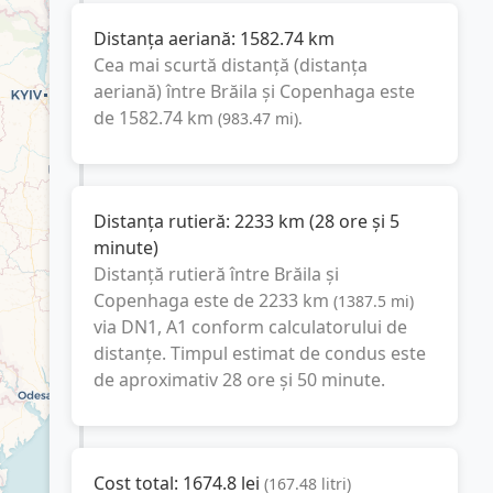
Distanța aeriană:
1582.74
km
Cea mai scurtă distanță (distanța
aeriană) între
Brăila
și
Copenhaga
este
de
1582.74
km
(
983.47
mi
).
Distanța rutieră:
2233
km
(
28 ore și 5
minute
)
Distanță rutieră între
Brăila
și
Copenhaga
este de
2233
km
(
1387.5
mi
)
via DN1, A1
conform calculatorului de
distanțe. Timpul estimat de condus este
de aproximativ
28 ore și 50 minute
.
Cost total:
1674.8
lei
(
167.48
litri
)