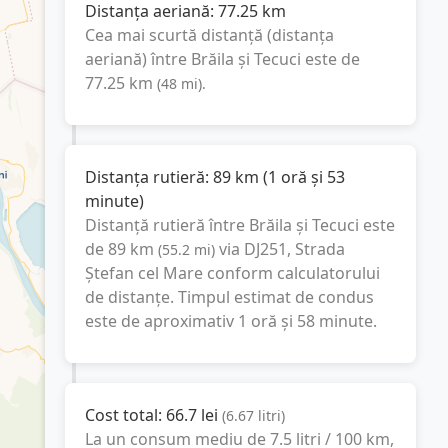
Distanța aeriană:
77.25
km
Cea mai scurtă distanță (distanța
aeriană) între
Brăila
și
Tecuci
este de
77.25
km
(
48
mi
).
Distanța rutieră:
89
km
(
1 oră și 53
minute
)
Distanță rutieră între
Brăila
și
Tecuci
este
de
89
km
via DJ251, Strada
(
55.2
mi
)
Ștefan cel Mare
conform calculatorului
de distanțe. Timpul estimat de condus
este de aproximativ
1 oră și 58 minute
.
Cost total:
66.7
lei
(
6.67
litri
)
La un consum mediu de
7.5 litri / 100 km
,