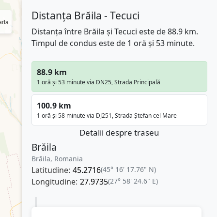
Distanța Brăila - Tecuci
rta
Distanța între Brăila și Tecuci este de 88.9 km.
Timpul de condus este de 1 oră și 53 minute.
88.9 km
1 oră și 53 minute via DN25, Strada Principală
100.9 km
1 oră și 58 minute via DJ251, Strada Ștefan cel Mare
Detalii despre traseu
Brăila
Brăila, Romania
Latitudine:
45.2716
(45° 16' 17.76" N)
Longitudine:
27.9735
(27° 58' 24.6" E)