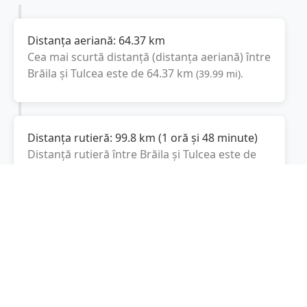
Distanța aeriană:
64.37
km
Cea mai scurtă distanță (distanța aeriană) între
Brăila
și
Tulcea
este de
64.37
km
(
39.99
mi
).
Distanța rutieră:
99.8
km
(
1 oră și 48 minute
)
Distanță rutieră între
Brăila
și
Tulcea
este de
99.8
km
via DN22, DN22D
conform
(
62
mi
)
calculatorului de distanțe. Timpul estimat de
condus este de aproximativ
1 oră și 48 minute
.
Cost total:
74.9
lei
(
7.49
litri
)
La un consum mediu de
7.5 litri / 100 km
,
costul total al călătoriei este de
74.9
lei
, cu un