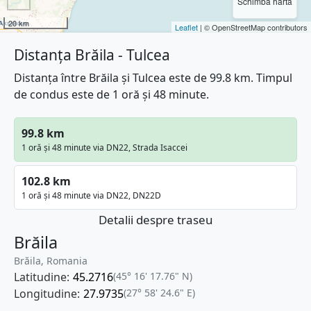
Schimbă harta
20 km
Leaflet
| © OpenStreetMap contributors
Distanța Brăila - Tulcea
Distanța între Brăila și Tulcea este de 99.8 km. Timpul
de condus este de 1 oră și 48 minute.
99.8 km
1 oră și 48 minute via DN22, Strada Isaccei
102.8 km
1 oră și 48 minute via DN22, DN22D
Detalii despre traseu
Brăila
Brăila, Romania
Latitudine:
45.2716
(45° 16' 17.76" N)
Longitudine:
27.9735
(27° 58' 24.6" E)