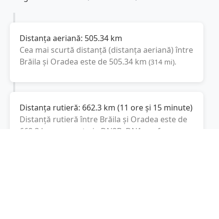
Distanța aeriană:
505.34
km
Cea mai scurtă distanță (distanța aeriană) între
Brăila
și
Oradea
este de
505.34
km
(
314
mi
).
Distanța rutieră:
662.3
km
(
11 ore și 15 minute
)
Distanță rutieră între
Brăila
și
Oradea
este de
662.3
km
via DN2B, DN1
conform
(
411.5
mi
)
calculatorului de distanțe. Timpul estimat de
condus este de aproximativ
11 ore și 33
minute
.
Cost total:
496.7
lei
(
49.67
litri
)