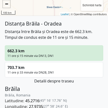
−
Schimbă harta
100 km
Leaflet
| © OpenStreetMap contributors
Distanța Brăila - Oradea
Distanța între Brăila și Oradea este de 662.3 km.
Timpul de condus este de 11 ore și 15 minute.
662.3 km
11 ore și 15 minute via DN13, DN1
703.7 km
11 ore și 33 minute via DN2B, DN1
Detalii despre traseu
Brăila
Brăila, Romania
Latitudine:
45.2716
(45° 16' 17.76" N)
Longitudine:
27.9735
(27° 58' 24.6" E)