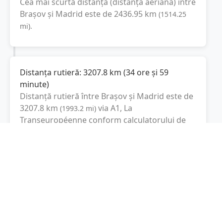
Cea mai scurtă distanță (distanța aeriană) între
Brașov
și
Madrid
este de
2436.95
km
(
1514.25
mi
).
Distanța rutieră:
3207.8
km
(
34 ore și 59
minute
)
Distanță rutieră între
Brașov
și
Madrid
este de
3207.8
km
via A1, La
(
1993.2
mi
)
Transeuropéenne
conform calculatorului de
distanțe. Timpul estimat de condus este de
aproximativ
35 ore și 49 minute
.
Cost total:
2405.9
lei
(
240.59
litri
)
La un consum mediu de
7.5 litri / 100 km
,
costul total al călătoriei este de
2405.9
lei
, cu