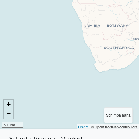
+
−
Schimbă harta
500 km
Leaflet
| © OpenStreetMap contributors
Distanța Brașov - Madrid