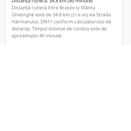
Distanța rutieră:
34.8
km
(
40 minute
)
Distanță rutieră între
Brașov
și
Sfântu
Gheorghe
este de
34.8
km
via Strada
(
21.6
mi
)
Hărmanului, DN11
conform calculatorului de
distanțe. Timpul estimat de condus este de
aproximativ
40 minute
.
Cost total:
26.1
lei
(
2.61
litri
)
La un consum mediu de
7.5 litri / 100 km
,
costul total al călătoriei este de
26.1
lei
, cu un
consum total de
2.61
litri
de combustibil.
Sfântu Gheorghe
Covasna, Romania
Latitudine:
45.8644
(45° 51' 51.84" N)