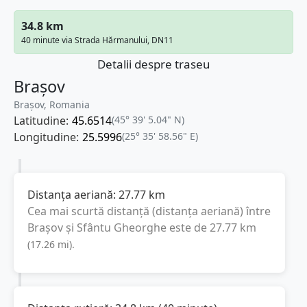
34.8 km
40 minute via Strada Hărmanului, DN11
Detalii despre traseu
Brașov
Brașov, Romania
Latitudine:
45.6514
(45° 39' 5.04" N)
Longitudine:
25.5996
(25° 35' 58.56" E)
Distanța aeriană:
27.77
km
Cea mai scurtă distanță (distanța aeriană) între
Brașov
și
Sfântu Gheorghe
este de
27.77
km
(
17.26
mi
).