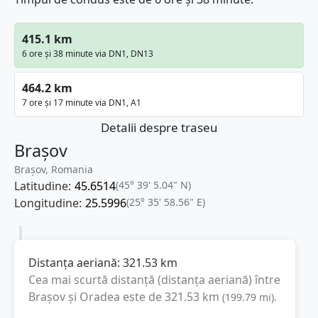
415.1 km
6 ore și 38 minute via DN1, DN13
464.2 km
7 ore și 17 minute via DN1, A1
Detalii despre traseu
Brașov
Brașov, Romania
Latitudine:
45.6514
(45° 39' 5.04" N)
Longitudine:
25.5996
(25° 35' 58.56" E)
Distanța aeriană:
321.53
km
Cea mai scurtă distanță (distanța aeriană) între
Brașov
și
Oradea
este de
321.53
km
(
199.79
mi
).