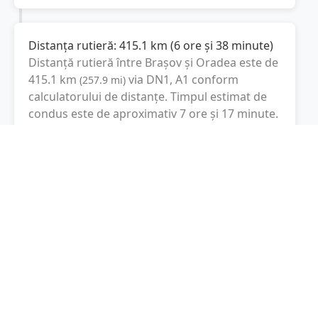
Distanța rutieră:
415.1
km
(
6 ore și 38 minute
)
Distanță rutieră între
Brașov
și
Oradea
este de
415.1
km
via DN1, A1
conform
(
257.9
mi
)
calculatorului de distanțe. Timpul estimat de
condus este de aproximativ
7 ore și 17 minute
.
Cost total:
311.3
lei
(
31.13
litri
)
La un consum mediu de
7.5 litri / 100 km
,
costul total al călătoriei este de
311.3
lei
, cu un
consum total de
31.13
litri
de combustibil.
Oradea