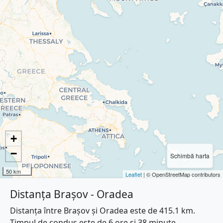
+
−
Schimbă harta
50 km
Leaflet
| © OpenStreetMap contributors
Distanța Brașov - Oradea
Distanța între Brașov și Oradea este de 415.1 km.
Timpul de condus este de 6 ore și 38 minute.