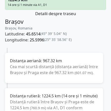
14 ore și 1 minute via A1, D1
Detalii despre traseu
Brașov
Brașov, Romania
Latitudine:
45.6514
(45° 39' 5.04" N)
Longitudine:
25.5996
(25° 35' 58.56" E)
Distanța aeriană:
967.32
km
Cea mai scurtă distanță (distanța aeriană) între
Brașov
și
Praga
este de
967.32
km
(
601.07
mi
).
Distanța rutieră:
1224.5
km
(
14 ore și 1 minute
)
Distanță rutieră între
Brașov
și
Praga
este de
1224.5
km
via A1, D1
conform
(
760.9
mi
)