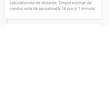
calculatorului de distanțe. Timpul estimat de
condus este de aproximativ
14 ore și 1 minute
.
Cost total:
918.4
lei
(
91.84
litri
)
La un consum mediu de
7.5 litri / 100 km
,
costul total al călătoriei este de
918.4
lei
, cu un
consum total de
91.84
litri
de combustibil.
Praga
Praha, Cehia
Latitudine:
50.0875
(50° 5' 15" N)
Longitudine:
14.4214
(14° 25' 17.04" E)
Consum combustibil (litri / 100 km):