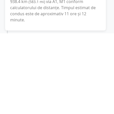
938.4
km
via A1, M1
conform
(
583.1
mi
)
calculatorului de distanțe. Timpul estimat de
condus este de aproximativ
11 ore și 12
minute
.
Cost total:
703.8
lei
(
70.38
litri
)
La un consum mediu de
7.5 litri / 100 km
,
costul total al călătoriei este de
703.8
lei
, cu un
consum total de
70.38
litri
de combustibil.
Viena
Wien, Austria
Latitudine:
48.2083
(48° 12' 29.88" N)
Longitudine:
16.3725
(16° 22' 21" E)