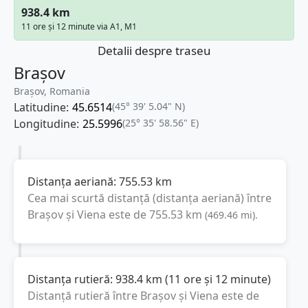
938.4 km
11 ore și 12 minute via A1, M1
Detalii despre traseu
Brașov
Brașov, Romania
Latitudine:
45.6514
(45° 39' 5.04" N)
Longitudine:
25.5996
(25° 35' 58.56" E)
Distanța aeriană:
755.53
km
Cea mai scurtă distanță (distanța aeriană) între
Brașov
și
Viena
este de
755.53
km
(
469.46
mi
).
Distanța rutieră:
938.4
km
(
11 ore și 12 minute
)
Distanță rutieră între
Brașov
și
Viena
este de