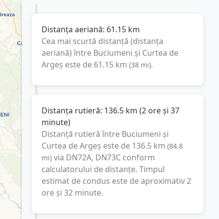
Distanța aeriană:
61.15
km
Cea mai scurtă distanță (distanța
aeriană) între
Buciumeni
și
Curtea de
Argeș
este de
61.15
km
(
38
mi
).
Distanța rutieră:
136.5
km
(
2 ore și 37
minute
)
Distanță rutieră între
Buciumeni
și
Curtea de Argeș
este de
136.5
km
(
84.8
via DN72A, DN73C
conform
mi
)
calculatorului de distanțe. Timpul
estimat de condus este de aproximativ
2
ore și 32 minute
.