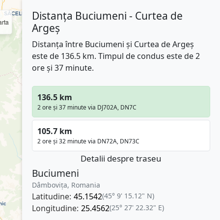
Distanța Buciumeni - Curtea de
rta
Argeș
Distanța între Buciumeni și Curtea de Argeș
este de 136.5 km. Timpul de condus este de 2
ore și 37 minute.
136.5 km
2 ore și 37 minute via DJ702A, DN7C
105.7 km
2 ore și 32 minute via DN72A, DN73C
Detalii despre traseu
Buciumeni
Dâmbovița, Romania
Latitudine:
45.1542
(45° 9' 15.12" N)
Longitudine:
25.4562
(25° 27' 22.32" E)