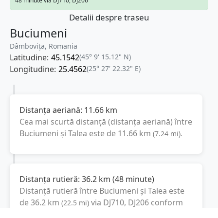
48 minute via DJ710, DJ206
Detalii despre traseu
Buciumeni
Dâmbovița, Romania
Latitudine:
45.1542
(45° 9' 15.12" N)
Longitudine:
25.4562
(25° 27' 22.32" E)
Distanța aeriană:
11.66
km
Cea mai scurtă distanță (distanța aeriană) între
Buciumeni
și
Talea
este de
11.66
km
(
7.24
mi
).
Distanța rutieră:
36.2
km
(
48 minute
)
Distanță rutieră între
Buciumeni
și
Talea
este
de
36.2
km
via DJ710, DJ206
conform
(
22.5
mi
)
calculatorului de distanțe. Timpul estimat de