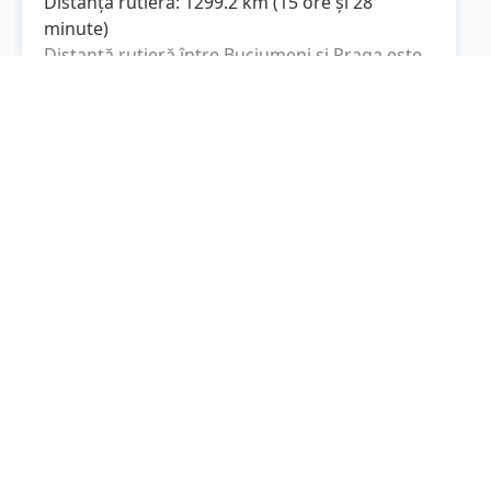
Distanța rutieră:
1299.2
km
(
15 ore și 28
minute
)
Distanță rutieră între
Buciumeni
și
Praga
este
de
1299.2
km
via A1, D1
conform
(
807.3
mi
)
calculatorului de distanțe. Timpul estimat de
condus este de aproximativ
15 ore și 28
minute
.
Cost total:
974.4
lei
(
97.44
litri
)
La un consum mediu de
7.5 litri / 100 km
,
costul total al călătoriei este de
974.4
lei
, cu un
consum total de
97.44
litri
de combustibil.
Praga
Praha, Cehia