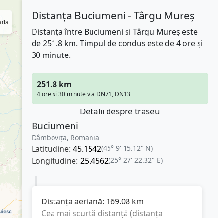
Distanța Buciumeni - Târgu Mureș
rta
Distanța între Buciumeni și Târgu Mureș este
de 251.8 km. Timpul de condus este de 4 ore și
30 minute.
251.8 km
4 ore și 30 minute via DN71, DN13
Detalii despre traseu
Buciumeni
Dâmbovița, Romania
Latitudine:
45.1542
(45° 9' 15.12" N)
Longitudine:
25.4562
(25° 27' 22.32" E)
Distanța aeriană:
169.08
km
Cea mai scurtă distanță (distanța