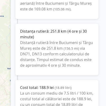
aeriană) între
Buciumeni
și
Târgu Mureș
este de
169.08
km
(
105.06
mi
).
Distanța rutieră:
251.8
km
(
4 ore și 30
minute
)
Distanță rutieră între
Buciumeni
și
Târgu
Mureș
este de
251.8
km
via
(
156.5
mi
)
DN71, DN13
conform calculatorului de
distanțe. Timpul estimat de condus este
de aproximativ
4 ore și 30 minute
.
Cost total:
188.9
lei
(
18.89
litri
)
La un consum mediu de
7.5 litri / 100 km
,
costul total al călătoriei este de
188.9
lei
,
cu un consum total de
18.89
litri
de