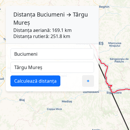
Distanța
Buciumeni
→
Târgu
Mureș
Distanța aeriană: 169.1 km
Distanța rutieră: 251.8 km
Calculează distanța
+