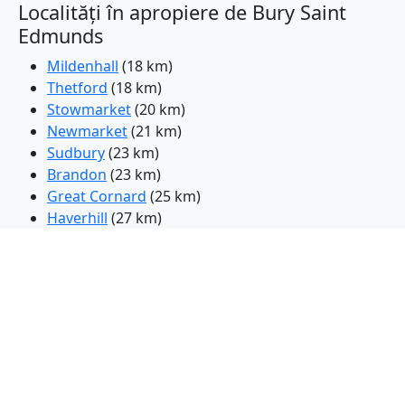
Localități în apropiere de Bury Saint
Edmunds
Mildenhall
(18 km)
Thetford
(18 km)
Stowmarket
(20 km)
Newmarket
(21 km)
Sudbury
(23 km)
Brandon
(23 km)
Great Cornard
(25 km)
Haverhill
(27 km)
Soham
(28 km)
Diss
(30 km)
Halstead
(34 km)
Ely
(35 km)
Attleborough
(36 km)
Ipswich
(36 km)
Littleport
(36 km)
Cherry Hinton
(38 km)