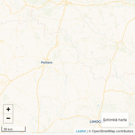
+
−
Schimbă harta
30 km
Leaflet
| © OpenStreetMap contributors