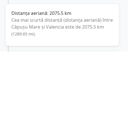
Distanța aeriană:
2075.5
km
Cea mai scurtă distanță (distanța aeriană) între
Căpușu Mare
și
Valencia
este de
2075.5
km
(
1289.65
mi
).
Distanța rutieră:
2707.1
km
(
29 ore și 12
minute
)
Distanță rutieră între
Căpușu Mare
și
Valencia
este de
2707.1
km
via Autostrada
(
1682.1
mi
)
Serenissima, Autopista de la Mediterrània
conform calculatorului de distanțe. Timpul
estimat de condus este de aproximativ
29 ore
și 31 minute
.