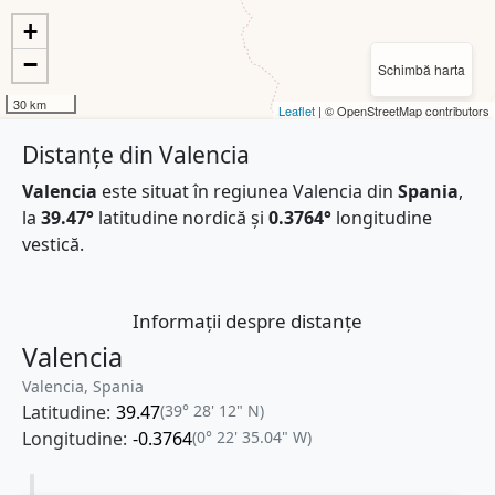
+
−
Schimbă harta
30 km
Leaflet
| © OpenStreetMap contributors
Distanțe din Valencia
Valencia
este situat în regiunea Valencia din
Spania
,
la
39.47°
latitudine nordică și
0.3764°
longitudine
vestică.
Informații despre distanțe
Valencia
Valencia, Spania
Latitudine:
39.47
(39° 28' 12" N)
Longitudine:
-0.3764
(0° 22' 35.04" W)