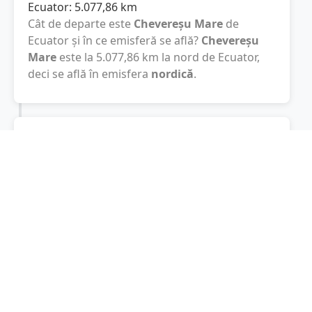
Ecuator:
5.077,86
km
Cât de departe este
Chevereșu Mare
de
Ecuator și în ce emisferă se află?
Chevereșu
Mare
este la
5.077,86
km
la nord de Ecuator,
deci se află în emisfera
nordică
.
Polul Sud:
15.085,40
km
Cât este de departe
Chevereșu Mare
de Polul
Sud? De la
Chevereșu Mare
la Polul Sud sunt
15.085,40
km
, spre sud.
Localități în apropiere de Chevereșu
Mare
Sacoșu Turcesc
(5 km)