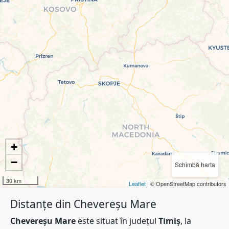
+
−
Schimbă harta
30 km
Leaflet
| © OpenStreetMap contributors
Distanțe din Chevereșu Mare
Chevereșu Mare
este situat în județul
Timiș
, la