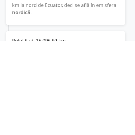
km
la nord de Ecuator, deci se află în emisfera
nordică
.
Polul Sud:
15.096,92
km
Cât este de departe
Ghiroda
de Polul Sud? De
la
Ghiroda
la Polul Sud sunt
15.096,92
km
,
spre sud.
Localități în apropiere de Ghiroda
Dumbrăvița
(6 km)
Remetea Mare
(6 km)
Moșnița Nouă
(6 km)
Timișoara
(6 km)