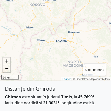
+
−
Schimbă harta
30 km
Leaflet
| © OpenStreetMap contributors
Distanțe din Ghiroda
Ghiroda
este situat în județul
Timiș
, la
45.7699°
latitudine nordică și
21.3031°
longitudine estică.