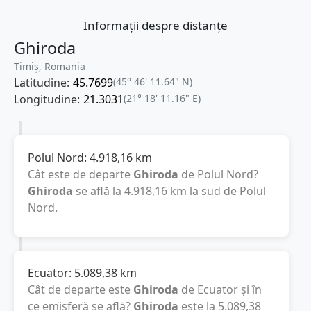
Informații despre distanțe
Ghiroda
Timiș, Romania
Latitudine:
45.7699
(45° 46' 11.64" N)
Longitudine:
21.3031
(21° 18' 11.16" E)
Polul Nord:
4.918,16
km
Cât este de departe
Ghiroda
de Polul Nord?
Ghiroda
se află la
4.918,16
km
la sud de Polul
Nord.
Ecuator:
5.089,38
km
Cât de departe este
Ghiroda
de Ecuator și în
ce emisferă se află?
Ghiroda
este la
5.089,38