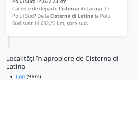
Polul Sud:
14.632,23
km
Cât este de departe
Cisterna di Latina
de
Polul Sud? De la
Cisterna di Latina
la Polul
Sud sunt
14.632,23
km
, spre sud.
Localități în apropiere de Cisterna di
Latina
Cori
(9 km)
Velletri
(11 km)
Sermoneta
(14 km)
Lanuvio
(15 km)
Aprilia
(15 km)
Latina
(15 km)
Lariano
(16 km)
Genzano di Roma
(17 km)
Artena
(17 km)