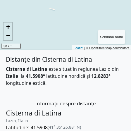
+
−
Schimbă harta
30 km
Leaflet
| © OpenStreetMap contributors
Distanțe din Cisterna di Latina
Cisterna di Latina
este situat în regiunea Lazio din
Italia
, la
41.5908°
latitudine nordică și
12.8283°
longitudine estică.
Informații despre distanțe
Cisterna di Latina
Lazio, Italia
Latitudine:
41.5908
(41° 35' 26.88" N)