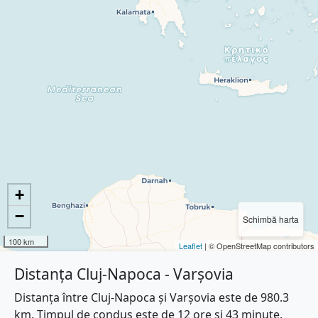
+
−
Schimbă harta
100 km
Leaflet
| © OpenStreetMap contributors
Distanța Cluj-Napoca - Varşovia
Distanța între Cluj-Napoca și Varşovia este de 980.3
km. Timpul de condus este de 12 ore și 43 minute.