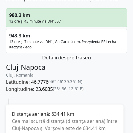
980.3 km
12 ore și 43 minute via DN1, S7
943.3 km
13 ore și 7 minute via DN1, Via Carpatia im. Prezydenta RP Lecha
Kaczyńskiego
Detalii despre traseu
Cluj-Napoca
Cluj, Romania
Latitudine:
46.7776
(46° 46' 39.36" N)
Longitudine:
23.6035
(23° 36' 12.6" E)
Distanța aeriană:
634.41
km
Cea mai scurtă distanță (distanța aeriană) între
Cluj-Napoca
și
Varşovia
este de
634.41
km