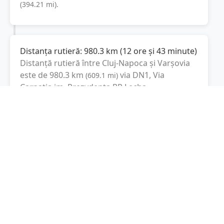
(
394.21
mi
).
Distanța rutieră:
980.3
km
(
12 ore și 43 minute
)
Distanță rutieră între
Cluj-Napoca
și
Varşovia
este de
980.3
km
via DN1, Via
(
609.1
mi
)
Carpatia im. Prezydenta RP Lecha
Kaczyńskiego
conform calculatorului de
distanțe. Timpul estimat de condus este de
aproximativ
13 ore și 7 minute
.
Cost total:
735.2
lei
(
73.52
litri
)
La un consum mediu de
7.5 litri / 100 km
,
costul total al călătoriei este de
735.2
lei
, cu un
consum total de
73.52
litri
de combustibil.