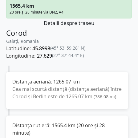
1565.4 km
20 ore și 28 minute via DN2, A4
Detalii despre traseu
Corod
Galați, Romania
Latitudine:
45.8998
(45° 53' 59.28" N)
Longitudine:
27.629
(27° 37' 44.4" E)
Distanța aeriană:
1265.07
km
Cea mai scurtă distanță (distanța aeriană) între
Corod
și
Berlin
este de
1265.07
km
(
786.08
mi
).
Distanța rutieră:
1565.4
km
(
20 ore și 28
minute
)