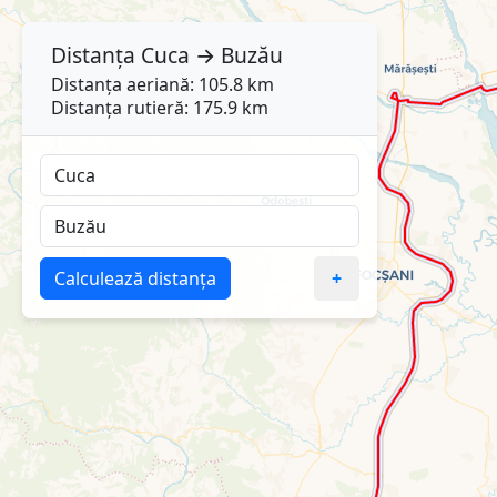
Distanța
Cuca
→
Buzău
Distanța aeriană: 105.8 km
Distanța rutieră: 175.9 km
Calculează distanța
+