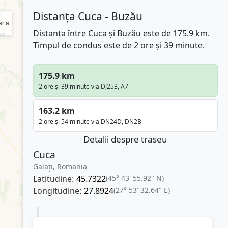
Distanța Cuca - Buzău
rta
Distanța între Cuca și Buzău este de 175.9 km.
Timpul de condus este de 2 ore și 39 minute.
175.9 km
2 ore și 39 minute via DJ253, A7
163.2 km
2 ore și 54 minute via DN24D, DN2B
Detalii despre traseu
Cuca
Galați, Romania
Latitudine:
45.7322
(45° 43' 55.92" N)
Longitudine:
27.8924
(27° 53' 32.64" E)