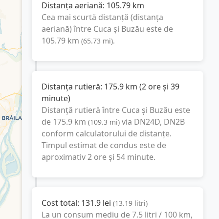
Distanța aeriană:
105.79
km
Cea mai scurtă distanță (distanța
aeriană) între
Cuca
și
Buzău
este de
105.79
km
(
65.73
mi
).
Distanța rutieră:
175.9
km
(
2 ore și 39
minute
)
Distanță rutieră între
Cuca
și
Buzău
este
de
175.9
km
via DN24D, DN2B
(
109.3
mi
)
conform calculatorului de distanțe.
Timpul estimat de condus este de
aproximativ
2 ore și 54 minute
.
Cost total:
131.9
lei
(
13.19
litri
)
La un consum mediu de
7.5 litri / 100 km
,