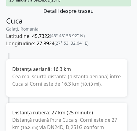
25 minute via DN24D, DJ251G
Detalii despre traseu
Cuca
Galați, Romania
Latitudine:
45.7322
(45° 43' 55.92" N)
Longitudine:
27.8924
(27° 53' 32.64" E)
Distanța aeriană:
16.3
km
Cea mai scurtă distanță (distanța aeriană) între
Cuca
și
Corni
este de
16.3
km
(
10.13
mi
).
Distanța rutieră:
27
km
(
25 minute
)
Distanță rutieră între
Cuca
și
Corni
este de
27
km
via DN24D, DJ251G
conform
(
16.8
mi
)
calculatorului de distanțe. Timpul estimat de